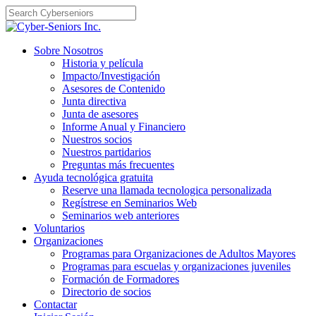
Skip
to
content
Sobre Nosotros
Historia y película
Impacto/Investigación
Asesores de Contenido
Junta directiva
Junta de asesores
Informe Anual y Financiero
Nuestros socios
Nuestros partidarios
Preguntas más frecuentes
Ayuda tecnológica gratuita
Reserve una llamada tecnologica personalizada
Regístrese en Seminarios Web
Seminarios web anteriores
Voluntarios
Organizaciones
Programas para Organizaciones de Adultos Mayores
Programas para escuelas y organizaciones juveniles
Formación de Formadores
Directorio de socios
Contactar