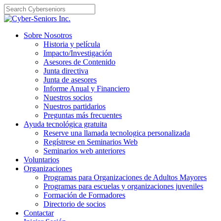
Skip
to
content
Sobre Nosotros
Historia y película
Impacto/Investigación
Asesores de Contenido
Junta directiva
Junta de asesores
Informe Anual y Financiero
Nuestros socios
Nuestros partidarios
Preguntas más frecuentes
Ayuda tecnológica gratuita
Reserve una llamada tecnologica personalizada
Regístrese en Seminarios Web
Seminarios web anteriores
Voluntarios
Organizaciones
Programas para Organizaciones de Adultos Mayores
Programas para escuelas y organizaciones juveniles
Formación de Formadores
Directorio de socios
Contactar