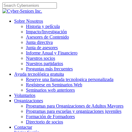
Skip
to
content
Sobre Nosotros
Historia y película
Impacto/Investigación
Asesores de Contenido
Junta directiva
Junta de asesores
Informe Anual y Financiero
Nuestros socios
Nuestros partidarios
Preguntas más frecuentes
Ayuda tecnológica gratuita
Reserve una llamada tecnologica personalizada
Regístrese en Seminarios Web
Seminarios web anteriores
Voluntarios
Organizaciones
Programas para Organizaciones de Adultos Mayores
Programas para escuelas y organizaciones juveniles
Formación de Formadores
Directorio de socios
Contactar