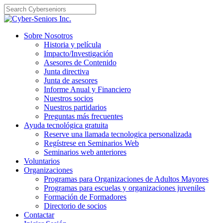
Skip
to
content
Sobre Nosotros
Historia y película
Impacto/Investigación
Asesores de Contenido
Junta directiva
Junta de asesores
Informe Anual y Financiero
Nuestros socios
Nuestros partidarios
Preguntas más frecuentes
Ayuda tecnológica gratuita
Reserve una llamada tecnologica personalizada
Regístrese en Seminarios Web
Seminarios web anteriores
Voluntarios
Organizaciones
Programas para Organizaciones de Adultos Mayores
Programas para escuelas y organizaciones juveniles
Formación de Formadores
Directorio de socios
Contactar