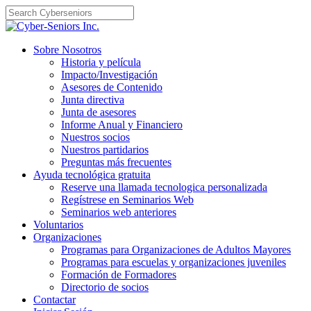
Skip
to
content
Sobre Nosotros
Historia y película
Impacto/Investigación
Asesores de Contenido
Junta directiva
Junta de asesores
Informe Anual y Financiero
Nuestros socios
Nuestros partidarios
Preguntas más frecuentes
Ayuda tecnológica gratuita
Reserve una llamada tecnologica personalizada
Regístrese en Seminarios Web
Seminarios web anteriores
Voluntarios
Organizaciones
Programas para Organizaciones de Adultos Mayores
Programas para escuelas y organizaciones juveniles
Formación de Formadores
Directorio de socios
Contactar