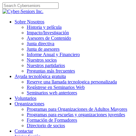
Skip
to
content
Sobre Nosotros
Historia y película
Impacto/Investigación
Asesores de Contenido
Junta directiva
Junta de asesores
Informe Anual y Financiero
Nuestros socios
Nuestros partidarios
Preguntas más frecuentes
Ayuda tecnológica gratuita
Reserve una llamada tecnologica personalizada
Regístrese en Seminarios Web
Seminarios web anteriores
Voluntarios
Organizaciones
Programas para Organizaciones de Adultos Mayores
Programas para escuelas y organizaciones juveniles
Formación de Formadores
Directorio de socios
Contactar