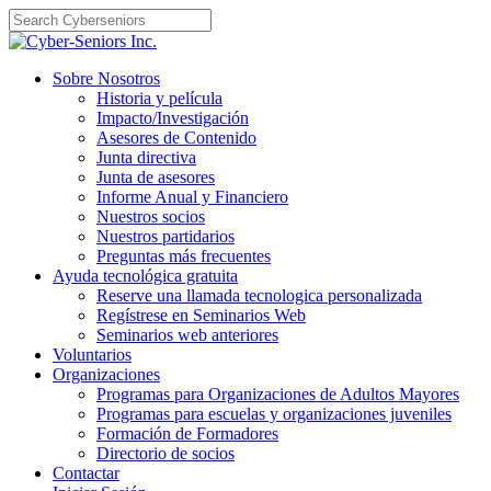
Skip
to
content
Sobre Nosotros
Historia y película
Impacto/Investigación
Asesores de Contenido
Junta directiva
Junta de asesores
Informe Anual y Financiero
Nuestros socios
Nuestros partidarios
Preguntas más frecuentes
Ayuda tecnológica gratuita
Reserve una llamada tecnologica personalizada
Regístrese en Seminarios Web
Seminarios web anteriores
Voluntarios
Organizaciones
Programas para Organizaciones de Adultos Mayores
Programas para escuelas y organizaciones juveniles
Formación de Formadores
Directorio de socios
Contactar