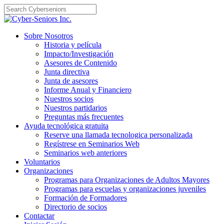
Skip
to
content
Sobre Nosotros
Historia y película
Impacto/Investigación
Asesores de Contenido
Junta directiva
Junta de asesores
Informe Anual y Financiero
Nuestros socios
Nuestros partidarios
Preguntas más frecuentes
Ayuda tecnológica gratuita
Reserve una llamada tecnologica personalizada
Regístrese en Seminarios Web
Seminarios web anteriores
Voluntarios
Organizaciones
Programas para Organizaciones de Adultos Mayores
Programas para escuelas y organizaciones juveniles
Formación de Formadores
Directorio de socios
Contactar