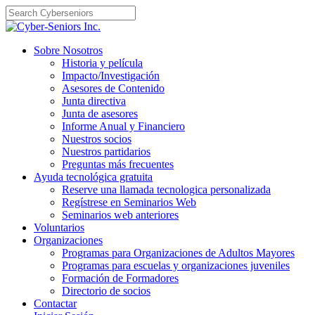
Skip
to
content
Sobre Nosotros
Historia y película
Impacto/Investigación
Asesores de Contenido
Junta directiva
Junta de asesores
Informe Anual y Financiero
Nuestros socios
Nuestros partidarios
Preguntas más frecuentes
Ayuda tecnológica gratuita
Reserve una llamada tecnologica personalizada
Regístrese en Seminarios Web
Seminarios web anteriores
Voluntarios
Organizaciones
Programas para Organizaciones de Adultos Mayores
Programas para escuelas y organizaciones juveniles
Formación de Formadores
Directorio de socios
Contactar