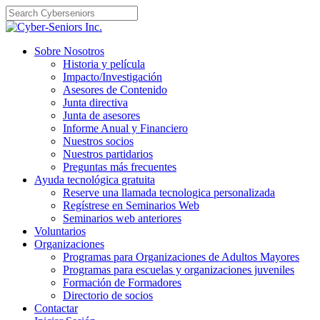
Skip
to
content
Sobre Nosotros
Historia y película
Impacto/Investigación
Asesores de Contenido
Junta directiva
Junta de asesores
Informe Anual y Financiero
Nuestros socios
Nuestros partidarios
Preguntas más frecuentes
Ayuda tecnológica gratuita
Reserve una llamada tecnologica personalizada
Regístrese en Seminarios Web
Seminarios web anteriores
Voluntarios
Organizaciones
Programas para Organizaciones de Adultos Mayores
Programas para escuelas y organizaciones juveniles
Formación de Formadores
Directorio de socios
Contactar