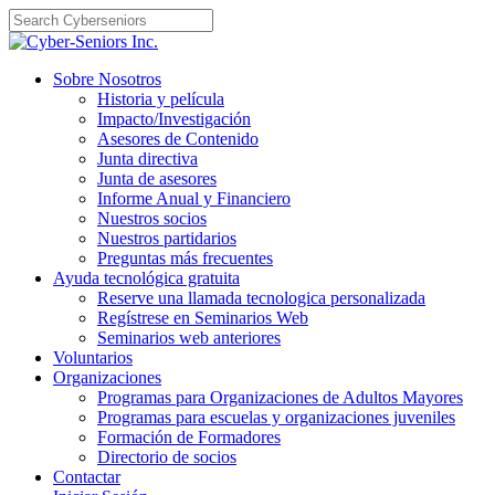
Skip
to
content
Sobre Nosotros
Historia y película
Impacto/Investigación
Asesores de Contenido
Junta directiva
Junta de asesores
Informe Anual y Financiero
Nuestros socios
Nuestros partidarios
Preguntas más frecuentes
Ayuda tecnológica gratuita
Reserve una llamada tecnologica personalizada
Regístrese en Seminarios Web
Seminarios web anteriores
Voluntarios
Organizaciones
Programas para Organizaciones de Adultos Mayores
Programas para escuelas y organizaciones juveniles
Formación de Formadores
Directorio de socios
Contactar