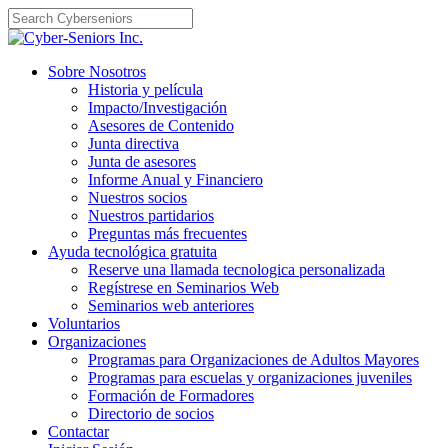
Skip
to
content
Sobre Nosotros
Historia y película
Impacto/Investigación
Asesores de Contenido
Junta directiva
Junta de asesores
Informe Anual y Financiero
Nuestros socios
Nuestros partidarios
Preguntas más frecuentes
Ayuda tecnológica gratuita
Reserve una llamada tecnologica personalizada
Regístrese en Seminarios Web
Seminarios web anteriores
Voluntarios
Organizaciones
Programas para Organizaciones de Adultos Mayores
Programas para escuelas y organizaciones juveniles
Formación de Formadores
Directorio de socios
Contactar