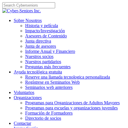
Skip
to
content
Sobre Nosotros
Historia y película
Impacto/Investigación
Asesores de Contenido
Junta directiva
Junta de asesores
Informe Anual y Financiero
Nuestros socios
Nuestros partidarios
Preguntas más frecuentes
Ayuda tecnológica gratuita
Reserve una llamada tecnologica personalizada
Regístrese en Seminarios Web
Seminarios web anteriores
Voluntarios
Organizaciones
Programas para Organizaciones de Adultos Mayores
Programas para escuelas y organizaciones juveniles
Formación de Formadores
Directorio de socios
Contactar