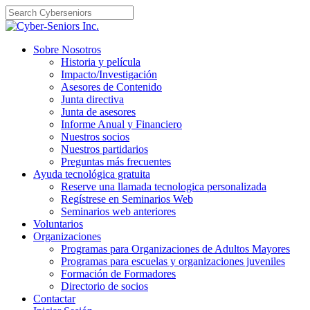
Skip
to
content
Sobre Nosotros
Historia y película
Impacto/Investigación
Asesores de Contenido
Junta directiva
Junta de asesores
Informe Anual y Financiero
Nuestros socios
Nuestros partidarios
Preguntas más frecuentes
Ayuda tecnológica gratuita
Reserve una llamada tecnologica personalizada
Regístrese en Seminarios Web
Seminarios web anteriores
Voluntarios
Organizaciones
Programas para Organizaciones de Adultos Mayores
Programas para escuelas y organizaciones juveniles
Formación de Formadores
Directorio de socios
Contactar