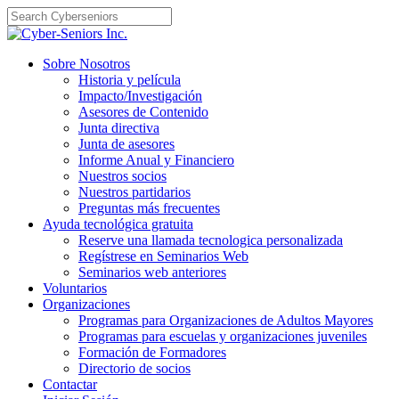
Skip
to
content
Sobre Nosotros
Historia y película
Impacto/Investigación
Asesores de Contenido
Junta directiva
Junta de asesores
Informe Anual y Financiero
Nuestros socios
Nuestros partidarios
Preguntas más frecuentes
Ayuda tecnológica gratuita
Reserve una llamada tecnologica personalizada
Regístrese en Seminarios Web
Seminarios web anteriores
Voluntarios
Organizaciones
Programas para Organizaciones de Adultos Mayores
Programas para escuelas y organizaciones juveniles
Formación de Formadores
Directorio de socios
Contactar