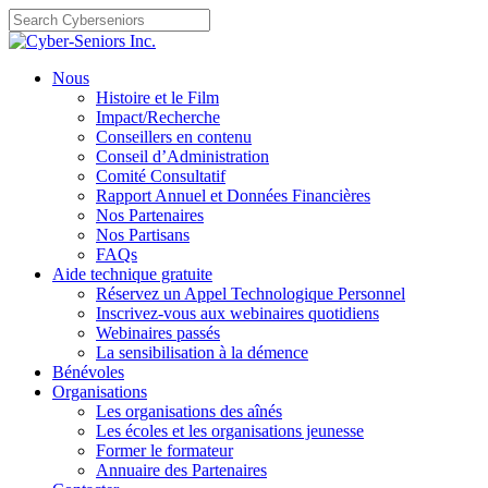
Skip
to
content
Nous
Histoire et le Film
Impact/Recherche
Conseillers en contenu
Conseil d’Administration
Comité Consultatif
Rapport Annuel et Données Financières
Nos Partenaires
Nos Partisans
FAQs
Aide technique gratuite
Réservez un Appel Technologique Personnel
Inscrivez-vous aux webinaires quotidiens
Webinaires passés
La sensibilisation à la démence
Bénévoles
Organisations
Les organisations des aînés
Les écoles et les organisations jeunesse
Former le formateur
Annuaire des Partenaires