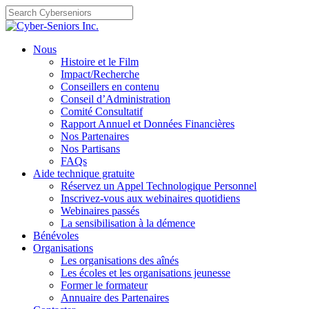
Skip
to
content
Nous
Histoire et le Film
Impact/Recherche
Conseillers en contenu
Conseil d’Administration
Comité Consultatif
Rapport Annuel et Données Financières
Nos Partenaires
Nos Partisans
FAQs
Aide technique gratuite
Réservez un Appel Technologique Personnel
Inscrivez-vous aux webinaires quotidiens
Webinaires passés
La sensibilisation à la démence
Bénévoles
Organisations
Les organisations des aînés
Les écoles et les organisations jeunesse
Former le formateur
Annuaire des Partenaires