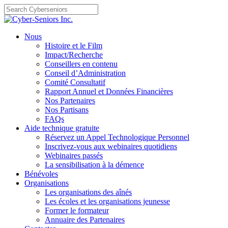
Skip
to
content
Nous
Histoire et le Film
Impact/Recherche
Conseillers en contenu
Conseil d’Administration
Comité Consultatif
Rapport Annuel et Données Financières
Nos Partenaires
Nos Partisans
FAQs
Aide technique gratuite
Réservez un Appel Technologique Personnel
Inscrivez-vous aux webinaires quotidiens
Webinaires passés
La sensibilisation à la démence
Bénévoles
Organisations
Les organisations des aînés
Les écoles et les organisations jeunesse
Former le formateur
Annuaire des Partenaires