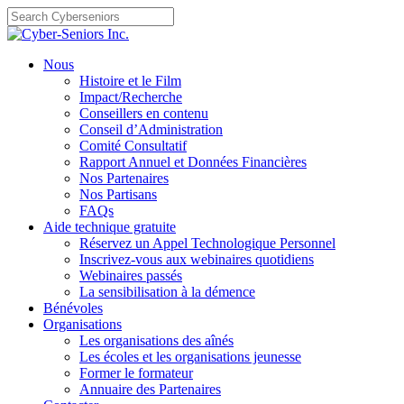
Skip
to
content
Nous
Histoire et le Film
Impact/Recherche
Conseillers en contenu
Conseil d’Administration
Comité Consultatif
Rapport Annuel et Données Financières
Nos Partenaires
Nos Partisans
FAQs
Aide technique gratuite
Réservez un Appel Technologique Personnel
Inscrivez-vous aux webinaires quotidiens
Webinaires passés
La sensibilisation à la démence
Bénévoles
Organisations
Les organisations des aînés
Les écoles et les organisations jeunesse
Former le formateur
Annuaire des Partenaires