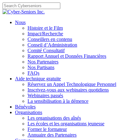
Skip
to
content
Nous
Histoire et le Film
Impact/Recherche
Conseillers en contenu
Conseil d’Administration
Comité Consultatif
Rapport Annuel et Données Financières
Nos Partenaires
Nos Partisans
FAQs
Aide technique gratuite
Réservez un Appel Technologique Personnel
Inscrivez-vous aux webinaires quotidiens
Webinaires passés
La sensibilisation à la démence
Bénévoles
Organisations
Les organisations des aînés
Les écoles et les organisations jeunesse
Former le formateur
Annuaire des Partenaires