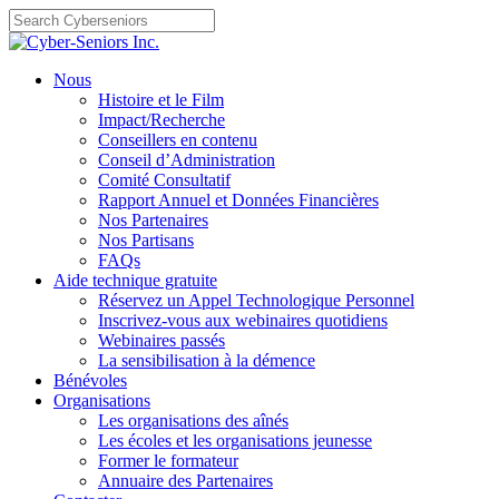
Skip
to
content
Nous
Histoire et le Film
Impact/Recherche
Conseillers en contenu
Conseil d’Administration
Comité Consultatif
Rapport Annuel et Données Financières
Nos Partenaires
Nos Partisans
FAQs
Aide technique gratuite
Réservez un Appel Technologique Personnel
Inscrivez-vous aux webinaires quotidiens
Webinaires passés
La sensibilisation à la démence
Bénévoles
Organisations
Les organisations des aînés
Les écoles et les organisations jeunesse
Former le formateur
Annuaire des Partenaires