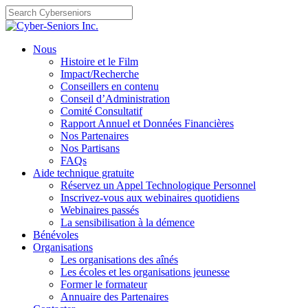
Skip
to
content
Nous
Histoire et le Film
Impact/Recherche
Conseillers en contenu
Conseil d’Administration
Comité Consultatif
Rapport Annuel et Données Financières
Nos Partenaires
Nos Partisans
FAQs
Aide technique gratuite
Réservez un Appel Technologique Personnel
Inscrivez-vous aux webinaires quotidiens
Webinaires passés
La sensibilisation à la démence
Bénévoles
Organisations
Les organisations des aînés
Les écoles et les organisations jeunesse
Former le formateur
Annuaire des Partenaires