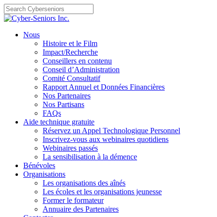
Skip
to
content
Nous
Histoire et le Film
Impact/Recherche
Conseillers en contenu
Conseil d’Administration
Comité Consultatif
Rapport Annuel et Données Financières
Nos Partenaires
Nos Partisans
FAQs
Aide technique gratuite
Réservez un Appel Technologique Personnel
Inscrivez-vous aux webinaires quotidiens
Webinaires passés
La sensibilisation à la démence
Bénévoles
Organisations
Les organisations des aînés
Les écoles et les organisations jeunesse
Former le formateur
Annuaire des Partenaires