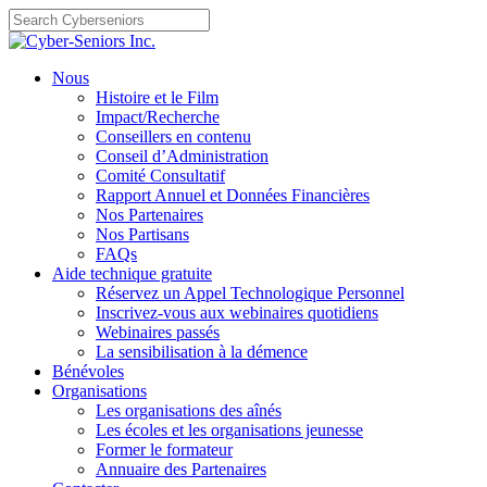
Skip
to
content
Nous
Histoire et le Film
Impact/Recherche
Conseillers en contenu
Conseil d’Administration
Comité Consultatif
Rapport Annuel et Données Financières
Nos Partenaires
Nos Partisans
FAQs
Aide technique gratuite
Réservez un Appel Technologique Personnel
Inscrivez-vous aux webinaires quotidiens
Webinaires passés
La sensibilisation à la démence
Bénévoles
Organisations
Les organisations des aînés
Les écoles et les organisations jeunesse
Former le formateur
Annuaire des Partenaires