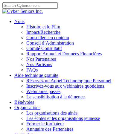
Skip
to
content
Nous
Histoire et le Film
Impact/Recherche
Conseillers en contenu
Conseil d’Administration
Comité Consultatif
Rapport Annuel et Données Financières
Nos Partenaires
Nos Partisans
FAQs
Aide technique gratuite
Réservez un Appel Technologique Personnel
Inscrivez-vous aux webinaires quotidiens
Webinaires passés
La sensibilisation à la démence
Bénévoles
Organisations
Les organisations des aînés
Les écoles et les organisations jeunesse
Former le formateur
Annuaire des Partenaires