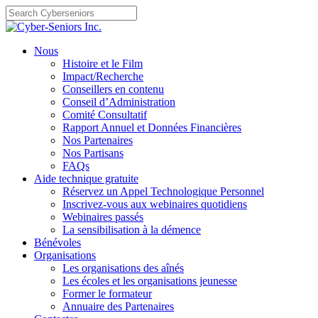
Skip
to
content
Nous
Histoire et le Film
Impact/Recherche
Conseillers en contenu
Conseil d’Administration
Comité Consultatif
Rapport Annuel et Données Financières
Nos Partenaires
Nos Partisans
FAQs
Aide technique gratuite
Réservez un Appel Technologique Personnel
Inscrivez-vous aux webinaires quotidiens
Webinaires passés
La sensibilisation à la démence
Bénévoles
Organisations
Les organisations des aînés
Les écoles et les organisations jeunesse
Former le formateur
Annuaire des Partenaires