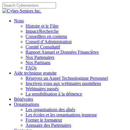
Skip
to
content
Nous
Histoire et le Film
Impact/Recherche
Conseillers en contenu
Conseil d’Administration
Comité Consultatif
Rapport Annuel et Données Financières
Nos Partenaires
Nos Partisans
FAQs
Aide technique gratuite
Réservez un Appel Technologique Personnel
Inscrivez-vous aux webinaires quotidiens
Webinaires passés
La sensibilisation à la démence
Bénévoles
Organisations
Les organisations des aînés
Les écoles et les organisations jeunesse
Former le formateur
Annuaire des Partenaires