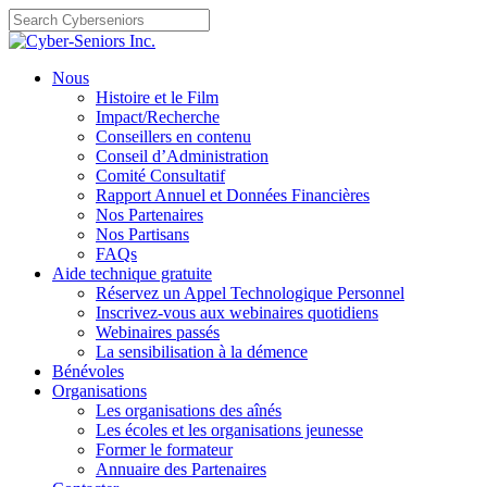
Skip
to
content
Nous
Histoire et le Film
Impact/Recherche
Conseillers en contenu
Conseil d’Administration
Comité Consultatif
Rapport Annuel et Données Financières
Nos Partenaires
Nos Partisans
FAQs
Aide technique gratuite
Réservez un Appel Technologique Personnel
Inscrivez-vous aux webinaires quotidiens
Webinaires passés
La sensibilisation à la démence
Bénévoles
Organisations
Les organisations des aînés
Les écoles et les organisations jeunesse
Former le formateur
Annuaire des Partenaires