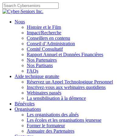
Skip
to
content
Nous
Histoire et le Film
Impact/Recherche
Conseillers en contenu
Conseil d’Administration
Comité Consultatif
Rapport Annuel et Données Financières
Nos Partenaires
Nos Partisans
FAQs
Aide technique gratuite
Réservez un Appel Technologique Personnel
Inscrivez-vous aux webinaires quotidiens
Webinaires passés
La sensibilisation à la démence
Bénévoles
Organisations
Les organisations des aînés
Les écoles et les organisations jeunesse
Former le formateur
Annuaire des Partenaires