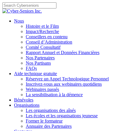
Skip
to
content
Nous
Histoire et le Film
Impact/Recherche
Conseillers en contenu
Conseil d’Administration
Comité Consultatif
Rapport Annuel et Données Financières
Nos Partenaires
Nos Partisans
FAQs
Aide technique gratuite
Réservez un Appel Technologique Personnel
Inscrivez-vous aux webinaires quotidiens
Webinaires passés
La sensibilisation à la démence
Bénévoles
Organisations
Les organisations des aînés
Les écoles et les organisations jeunesse
Former le formateur
Annuaire des Partenaires