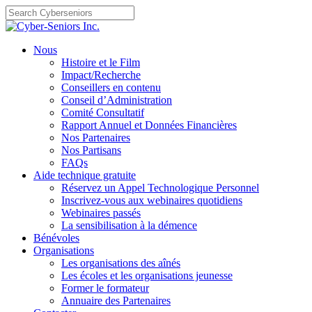
Skip
to
content
Nous
Histoire et le Film
Impact/Recherche
Conseillers en contenu
Conseil d’Administration
Comité Consultatif
Rapport Annuel et Données Financières
Nos Partenaires
Nos Partisans
FAQs
Aide technique gratuite
Réservez un Appel Technologique Personnel
Inscrivez-vous aux webinaires quotidiens
Webinaires passés
La sensibilisation à la démence
Bénévoles
Organisations
Les organisations des aînés
Les écoles et les organisations jeunesse
Former le formateur
Annuaire des Partenaires