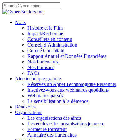
Skip
to
content
Nous
Histoire et le Film
Impact/Recherche
Conseillers en contenu
Conseil d’Administration
Comité Consultatif
Rapport Annuel et Données Financières
Nos Partenaires
Nos Partisans
FAQs
Aide technique gratuite
Réservez un Appel Technologique Personnel
Inscrivez-vous aux webinaires quotidiens
Webinaires passés
La sensibilisation à la démence
Bénévoles
Organisations
Les organisations des aînés
Les écoles et les organisations jeunesse
Former le formateur
Annuaire des Partenaires