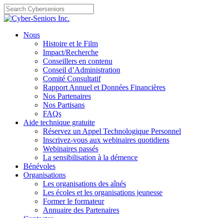
Skip
to
content
Nous
Histoire et le Film
Impact/Recherche
Conseillers en contenu
Conseil d’Administration
Comité Consultatif
Rapport Annuel et Données Financières
Nos Partenaires
Nos Partisans
FAQs
Aide technique gratuite
Réservez un Appel Technologique Personnel
Inscrivez-vous aux webinaires quotidiens
Webinaires passés
La sensibilisation à la démence
Bénévoles
Organisations
Les organisations des aînés
Les écoles et les organisations jeunesse
Former le formateur
Annuaire des Partenaires